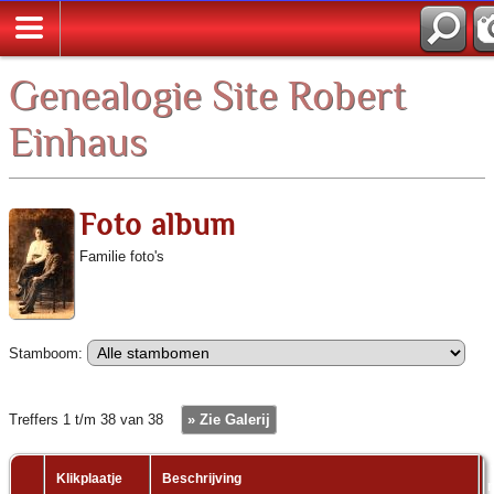
Zoek
Genealogie Site Robert
Einhaus
Foto album
Familie foto's
Stamboom:
Treffers 1 t/m 38 van 38
» Zie Galerij
Klikplaatje
Beschrijving