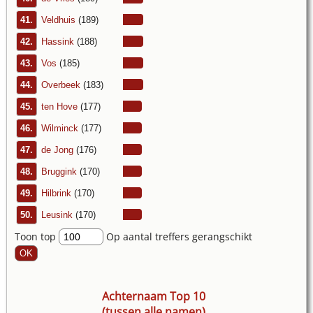
41.
Veldhuis
(189)
42.
Hassink
(188)
43.
Vos
(185)
44.
Overbeek
(183)
45.
ten Hove
(177)
46.
Wilminck
(177)
47.
de Jong
(176)
48.
Bruggink
(170)
49.
Hilbrink
(170)
50.
Leusink
(170)
Toon top
Op aantal treffers gerangschikt
Achternaam Top 10
(tussen alle namen)