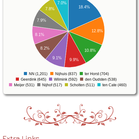
7.0%
18.4%
7.8%
00
00
7.9%
00
12.8%
8.1%
00
00
8.2%
10.8%
00
9.1%
9.9%
00
00
NN (1,201)
Nijhuis (837)
ter Horst (704)
0
Geerdink (645)
Wilmink (592)
den Oudsten (538)
Meijer (531)
Nijhof (517)
Scholten (511)
ten Cate (460)
Extra Links