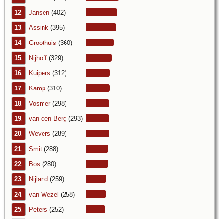
12.
Jansen
(402)
13.
Assink
(395)
14.
Groothuis
(360)
15.
Nijhoff
(329)
16.
Kuipers
(312)
17.
Kamp
(310)
18.
Vosmer
(298)
19.
van den Berg
(293)
20.
Wevers
(289)
21.
Smit
(288)
22.
Bos
(280)
23.
Nijland
(259)
24.
van Wezel
(258)
25.
Peters
(252)