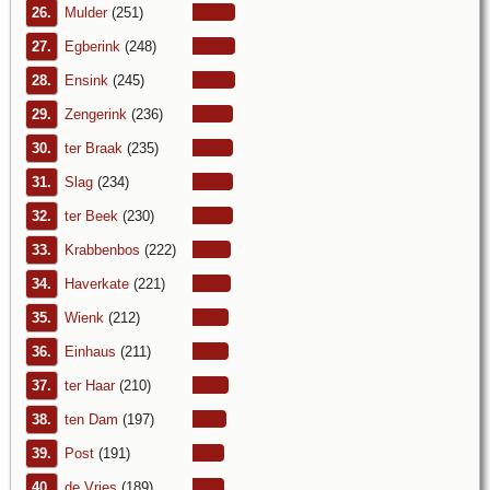
26.
Mulder
(251)
27.
Egberink
(248)
28.
Ensink
(245)
29.
Zengerink
(236)
30.
ter Braak
(235)
31.
Slag
(234)
32.
ter Beek
(230)
33.
Krabbenbos
(222)
34.
Haverkate
(221)
35.
Wienk
(212)
36.
Einhaus
(211)
37.
ter Haar
(210)
38.
ten Dam
(197)
39.
Post
(191)
40.
de Vries
(189)