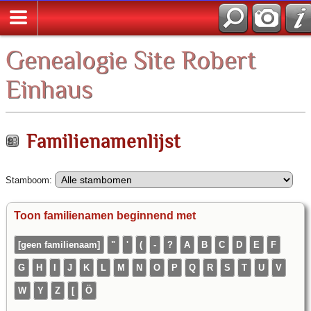
Zoek
Genealogie Site Robert
Einhaus
Familienamenlijst
Stamboom:
Toon familienamen beginnend met
[geen familienaam]
"
'
(
-
?
A
B
C
D
E
F
G
H
I
J
K
L
M
N
O
P
Q
R
S
T
U
V
W
Y
Z
[
Ö