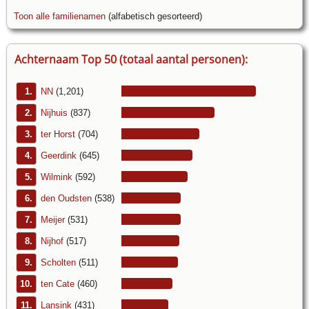
Toon alle familienamen
(alfabetisch gesorteerd)
Achternaam Top 50 (totaal aantal personen):
1.
NN
(1,201)
2.
Nijhuis
(837)
3.
ter Horst
(704)
4.
Geerdink
(645)
5.
Wilmink
(592)
6.
den Oudsten
(538)
7.
Meijer
(531)
8.
Nijhof
(517)
9.
Scholten
(511)
10.
ten Cate
(460)
11.
Lansink
(431)