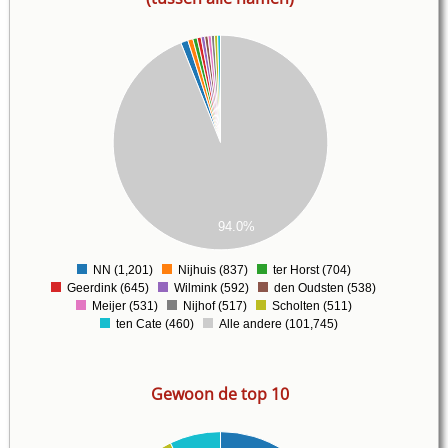
00
00
00
00
00
00
00
00
00
00
94.0%
00
0
NN (1,201)
Nijhuis (837)
ter Horst (704)
0
Geerdink (645)
Wilmink (592)
den Oudsten (538)
Meijer (531)
Nijhof (517)
Scholten (511)
ten Cate (460)
Alle andere (101,745)
Gewoon de top 10
00