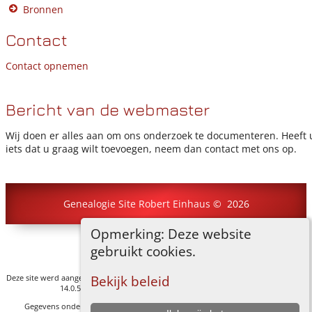
Bronnen
Contact
Contact opnemen
Bericht van de webmaster
Wij doen er alles aan om ons onderzoek te documenteren. Heeft 
iets dat u graag wilt toevoegen, neem dan contact met ons op.
Genealogie Site Robert Einhaus
©
2026
Opmerking: Deze website
Ga naar standaard site
gebruikt cookies.
Deze site werd aangemaakt door
The Next Generation of Genealogy Sitebuilding
v.
Bekijk beleid
14.0.5, geschreven door Darrin Lythgoe © 2001-2026.
Gegevens onderhouden door
R.J.F. Einhaus
. |
Data Beschermings Beleid
.