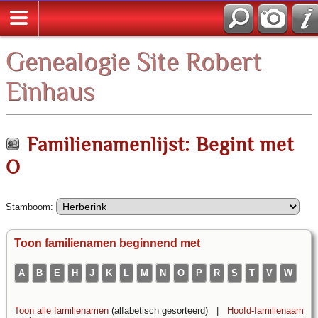
Zoek
Genealogie Site Robert
Einhaus
Familienamenlijst: Begint met
O
Stamboom:
Toon familienamen beginnend met
A
B
E
H
J
K
L
M
N
O
P
R
S
T
V
W
Toon alle familienamen
(alfabetisch gesorteerd) |
Hoofd-familienaam