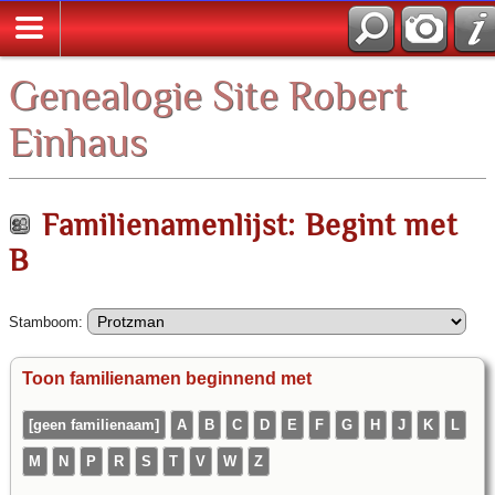
Zoek
Genealogie Site Robert
Einhaus
Familienamenlijst: Begint met
B
Stamboom:
Toon familienamen beginnend met
[geen familienaam]
A
B
C
D
E
F
G
H
J
K
L
M
N
P
R
S
T
V
W
Z