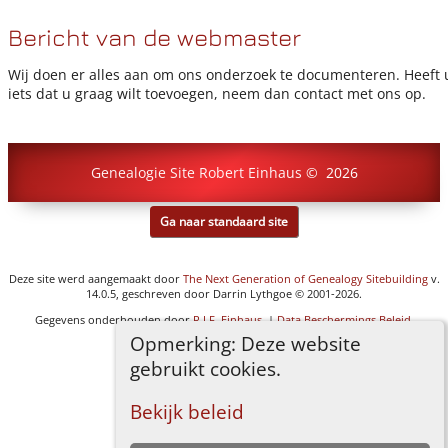
Bericht van de webmaster
Wij doen er alles aan om ons onderzoek te documenteren. Heeft 
iets dat u graag wilt toevoegen, neem dan contact met ons op.
Genealogie Site Robert Einhaus
©
2026
Ga naar standaard site
Deze site werd aangemaakt door
The Next Generation of Genealogy Sitebuilding
v.
14.0.5, geschreven door Darrin Lythgoe © 2001-2026.
Gegevens onderhouden door
R.J.F. Einhaus
. |
Data Beschermings Beleid
.
Opmerking: Deze website
R.J.F.Einhaus © 1999-2026
gebruikt cookies.
Bekijk beleid