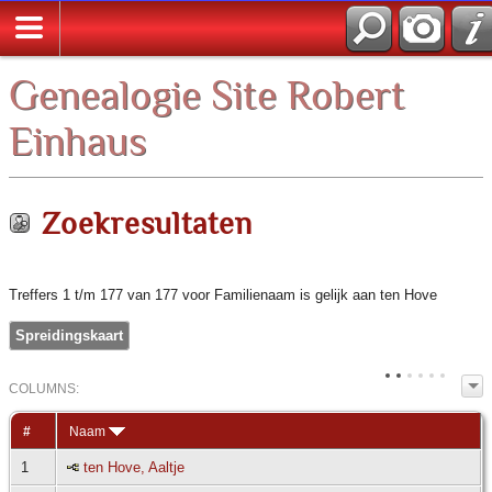
Zoek
Genealogie Site Robert
Einhaus
Zoekresultaten
Treffers 1 t/m 177 van 177 voor Familienaam is gelijk aan ten Hove
Spreidingskaart
COL
UMN
S:
TOGGLE
#
Naam
1
ten Hove, Aaltje