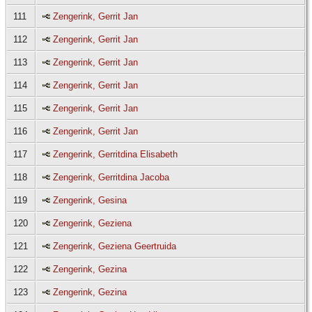
111
Zengerink, Gerrit Jan
112
Zengerink, Gerrit Jan
113
Zengerink, Gerrit Jan
114
Zengerink, Gerrit Jan
115
Zengerink, Gerrit Jan
116
Zengerink, Gerrit Jan
117
Zengerink, Gerritdina Elisabeth
118
Zengerink, Gerritdina Jacoba
119
Zengerink, Gesina
120
Zengerink, Geziena
121
Zengerink, Geziena Geertruida
122
Zengerink, Gezina
123
Zengerink, Gezina