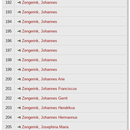
192
Zengerink, Johannes
193
Zengerink, Johannes
194
Zengerink, Johannes
195
Zengerink, Johannes
196
Zengerink, Johannes
197
Zengerink, Johannes
198
Zengerink, Johannes
199
Zengerink, Johannes
200
Zengerink, Johannes Arie
201
Zengerink, Johannes Franciscus
202
Zengerink, Johannes Gerrit
203
Zengerink, Johannes Hendrikus
204
Zengerink, Johannes Hermannus
205
Zengerink, Josephina Maria