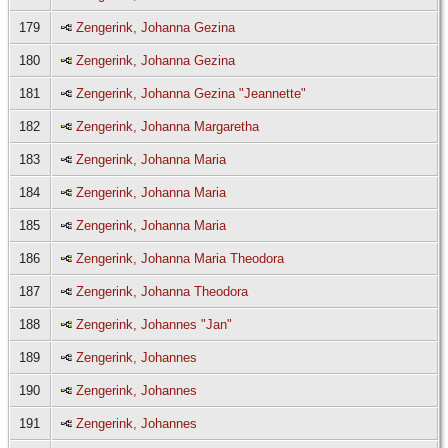
179
Zengerink, Johanna Gezina
180
Zengerink, Johanna Gezina
181
Zengerink, Johanna Gezina "Jeannette"
182
Zengerink, Johanna Margaretha
183
Zengerink, Johanna Maria
184
Zengerink, Johanna Maria
185
Zengerink, Johanna Maria
186
Zengerink, Johanna Maria Theodora
187
Zengerink, Johanna Theodora
188
Zengerink, Johannes "Jan"
189
Zengerink, Johannes
190
Zengerink, Johannes
191
Zengerink, Johannes