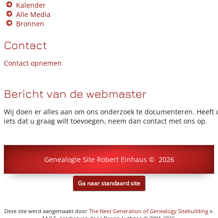
Kalender
Alle Media
Bronnen
Contact
Contact opnemen
Bericht van de webmaster
Wij doen er alles aan om ons onderzoek te documenteren. Heeft 
iets dat u graag wilt toevoegen, neem dan contact met ons op.
Genealogie Site Robert Einhaus
©
2026
Ga naar standaard site
Deze site werd aangemaakt door
The Next Generation of Genealogy Sitebuilding
v.