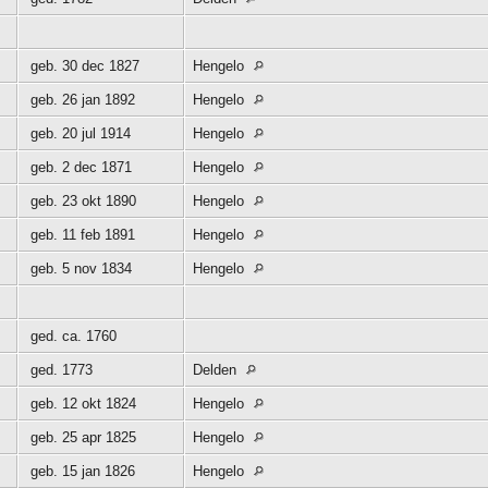
geb. 30 dec 1827
Hengelo
geb. 26 jan 1892
Hengelo
geb. 20 jul 1914
Hengelo
geb. 2 dec 1871
Hengelo
geb. 23 okt 1890
Hengelo
geb. 11 feb 1891
Hengelo
geb. 5 nov 1834
Hengelo
ged. ca. 1760
ged. 1773
Delden
geb. 12 okt 1824
Hengelo
geb. 25 apr 1825
Hengelo
geb. 15 jan 1826
Hengelo