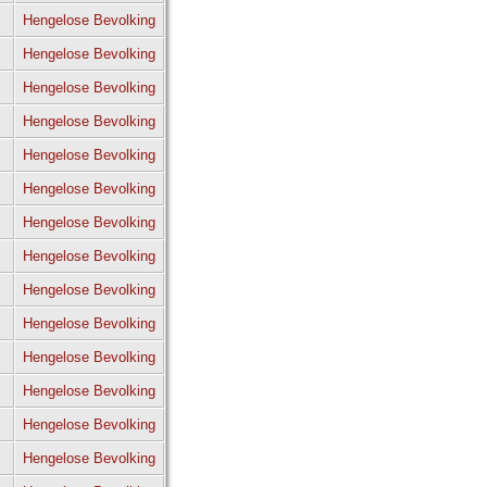
Hengelose Bevolking
Hengelose Bevolking
Hengelose Bevolking
Hengelose Bevolking
Hengelose Bevolking
Hengelose Bevolking
Hengelose Bevolking
Hengelose Bevolking
Hengelose Bevolking
Hengelose Bevolking
Hengelose Bevolking
Hengelose Bevolking
Hengelose Bevolking
Hengelose Bevolking