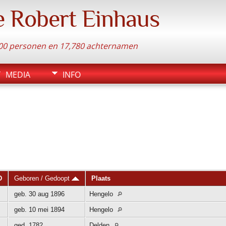
e Robert Einhaus
.300 personen en 17,780 achternamen
MEDIA
INFO
D
Geboren / Gedoopt
Plaats
geb. 30 aug 1896
Hengelo
geb. 10 mei 1894
Hengelo
ged. 1782
Delden