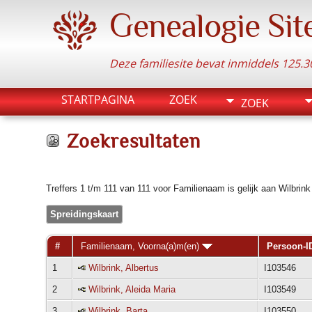
Genealogie Sit
Deze familiesite bevat inmiddels 125
STARTPAGINA
ZOEK
ZOEK
Zoekresultaten
Treffers 1 t/m 111 van 111 voor Familienaam is gelijk aan Wilbrink
Spreidingskaart
#
Familienaam, Voorna(a)m(en)
Persoon-I
1
Wilbrink, Albertus
I103546
2
Wilbrink, Aleida Maria
I103549
3
Wilbrink, Barta
I103550