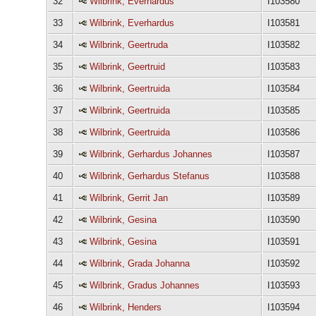
32
Wilbrink, Everhardus
I103580
33
Wilbrink, Everhardus
I103581
34
Wilbrink, Geertruda
I103582
35
Wilbrink, Geertruid
I103583
36
Wilbrink, Geertruida
I103584
37
Wilbrink, Geertruida
I103585
38
Wilbrink, Geertruida
I103586
39
Wilbrink, Gerhardus Johannes
I103587
40
Wilbrink, Gerhardus Stefanus
I103588
41
Wilbrink, Gerrit Jan
I103589
42
Wilbrink, Gesina
I103590
43
Wilbrink, Gesina
I103591
44
Wilbrink, Grada Johanna
I103592
45
Wilbrink, Gradus Johannes
I103593
46
Wilbrink, Henders
I103594