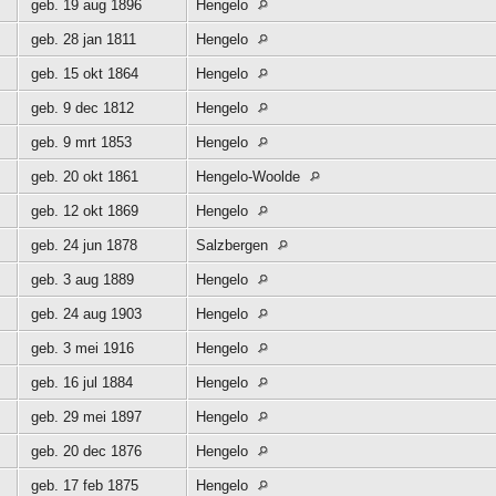
geb. 19 aug 1896
Hengelo
geb. 28 jan 1811
Hengelo
geb. 15 okt 1864
Hengelo
geb. 9 dec 1812
Hengelo
geb. 9 mrt 1853
Hengelo
geb. 20 okt 1861
Hengelo-Woolde
geb. 12 okt 1869
Hengelo
geb. 24 jun 1878
Salzbergen
geb. 3 aug 1889
Hengelo
geb. 24 aug 1903
Hengelo
geb. 3 mei 1916
Hengelo
geb. 16 jul 1884
Hengelo
geb. 29 mei 1897
Hengelo
geb. 20 dec 1876
Hengelo
geb. 17 feb 1875
Hengelo