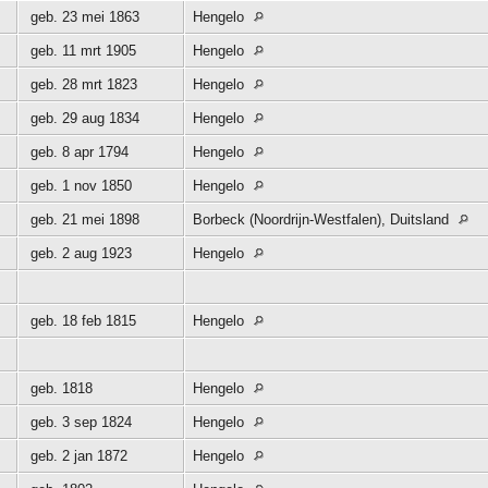
geb. 23 mei 1863
Hengelo
geb. 11 mrt 1905
Hengelo
geb. 28 mrt 1823
Hengelo
geb. 29 aug 1834
Hengelo
geb. 8 apr 1794
Hengelo
geb. 1 nov 1850
Hengelo
geb. 21 mei 1898
Borbeck (Noordrijn-Westfalen), Duitsland
geb. 2 aug 1923
Hengelo
geb. 18 feb 1815
Hengelo
geb. 1818
Hengelo
geb. 3 sep 1824
Hengelo
geb. 2 jan 1872
Hengelo