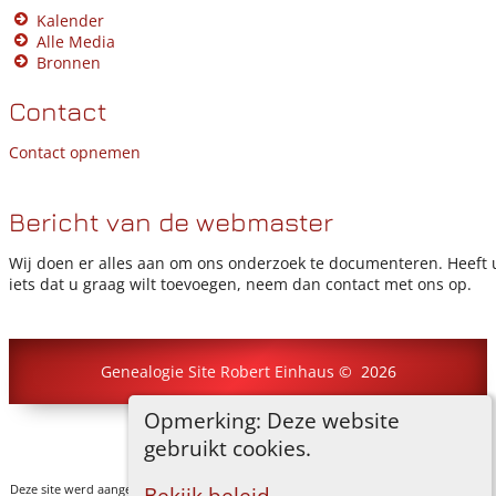
Kalender
Alle Media
Bronnen
Contact
Contact opnemen
Bericht van de webmaster
Wij doen er alles aan om ons onderzoek te documenteren. Heeft 
iets dat u graag wilt toevoegen, neem dan contact met ons op.
Genealogie Site Robert Einhaus
©
2026
Opmerking: Deze website
Ga naar standaard site
gebruikt cookies.
Deze site werd aangemaakt door
The Next Generation of Genealogy Sitebuilding
v.
Bekijk beleid