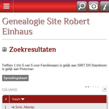
Zoek
Genealogie Site Robert
Einhaus
Zoekresultaten
Treffers 1 t/m 5 van 5 voor Familienaam is gelijk aan SMIT EN Stamboom
is gelijk aan Protzman
Spreidingskaart
COL
UMN
S:
TOGGLE
#
Naam
1
Smit, Albertje