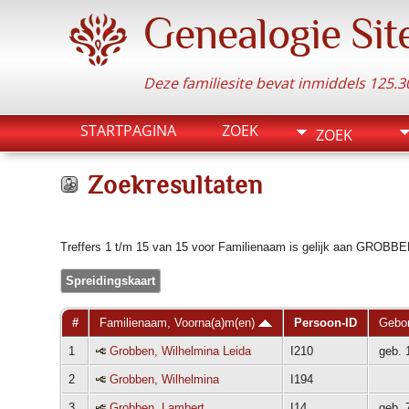
Genealogie Sit
Deze familiesite bevat inmiddels 125
STARTPAGINA
ZOEK
ZOEK
Zoekresultaten
Treffers 1 t/m 15 van 15 voor Familienaam is gelijk aan GROB
Spreidingskaart
#
Familienaam, Voorna(a)m(en)
Persoon-ID
Gebo
1
Grobben, Wilhelmina Leida
I210
geb. 
2
Grobben, Wilhelmina
I194
3
Grobben, Lambert
I14
geb. 