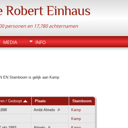
e Robert Einhaus
.300 personen en 17,780 achternamen
MEDIA
INFO
BEN EN Stamboom is gelijk aan Kamp
ren / Gedoopt
Plaats
Stamboom
1898
Ambt Almelo
Kamp
Kamp
7 okt 1893
Almelo
Kamp