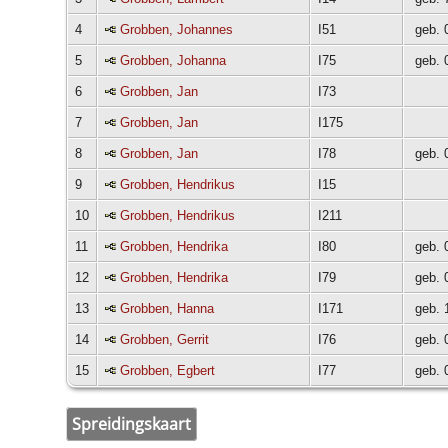
4
Grobben, Johannes
I51
geb.
5
Grobben, Johanna
I75
geb.
6
Grobben, Jan
I73
7
Grobben, Jan
I175
8
Grobben, Jan
I78
geb.
9
Grobben, Hendrikus
I15
10
Grobben, Hendrikus
I211
11
Grobben, Hendrika
I80
geb.
12
Grobben, Hendrika
I79
geb.
13
Grobben, Hanna
I171
geb. 
14
Grobben, Gerrit
I76
geb.
15
Grobben, Egbert
I77
geb.
Spreidingskaart