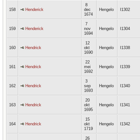
8
158
Henderick
dec
Hengelo
I1302
1674
7
159
Henderick
nov
Hengelo
I1304
1694
12
160
Hendrick
okt
Hengelo
I1338
1690
22
161
Hendrick
mei
Hengelo
I1339
1692
3
162
Hendrick
sep
Hengelo
I1340
1693
20
163
Hendrick
okt
Hengelo
I1341
1695
15
164
Hendrick
okt
Hengelo
I1342
1719
26