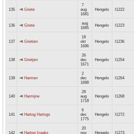
7
135
Griete
aug
Hengelo
I1222
1681
aug
136
Griete
Hengelo
I1223
1685
18
137
Grietien
okt
Hengelo
I1236
1696
26
138
Grietjen
dec
Hengelo
I1254
1671
2
139
Harmen
dec
Hengelo
I1264
1688
28
140
Harmijne
aug
Hengelo
I1268
1718
6
141
Hartog Hartogs
dec
Hengelo
I1272
1775
20
142
Hartog Izaaks
nov
Hengelo
I1273