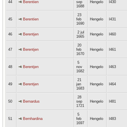
44
Berentien
sep
Hengelo
I430
1688
23
45
Berentien
feb
Hengelo
I431
1690
2 jul
46
Berentjen
Hengelo
I460
1665
20
47
Berentjen
feb
Hengelo
I461
1670
5
48
Berentjen
nov
Hengelo
I463
1682
21
49
Berentjen
jan
Hengelo
I464
1683
28
50
Bernardus
sep
Hengelo
I481
1721
5
51
Bernhardina
feb
Hengelo
I483
1697