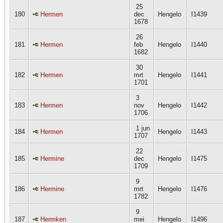
25
180
Hermen
dec
Hengelo
I1439
1678
26
181
Hermen
feb
Hengelo
I1440
1682
30
182
Hermen
mrt
Hengelo
I1441
1701
3
183
Hermen
nov
Hengelo
I1442
1706
1 jun
184
Hermen
Hengelo
I1443
1707
22
185
Hermine
dec
Hengelo
I1475
1709
9
186
Hermine
mrt
Hengelo
I1476
1782
9
187
Hermken
mei
Hengelo
I1496