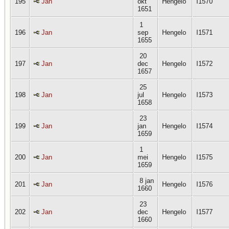
195
Jan
okt
Hengelo
I1570
1651
1
196
Jan
sep
Hengelo
I1571
1655
20
197
Jan
dec
Hengelo
I1572
1657
25
198
Jan
jul
Hengelo
I1573
1658
23
199
Jan
jan
Hengelo
I1574
1659
1
200
Jan
mei
Hengelo
I1575
1659
8 jan
201
Jan
Hengelo
I1576
1660
23
202
Jan
dec
Hengelo
I1577
1660