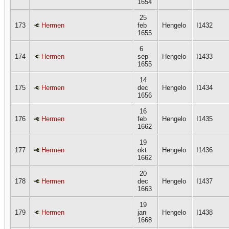
1654
25
173
Hermen
feb
Hengelo
I1432
1655
6
174
Hermen
sep
Hengelo
I1433
1655
14
175
Hermen
dec
Hengelo
I1434
1656
16
176
Hermen
feb
Hengelo
I1435
1662
19
177
Hermen
okt
Hengelo
I1436
1662
20
178
Hermen
dec
Hengelo
I1437
1663
19
179
Hermen
jan
Hengelo
I1438
1668