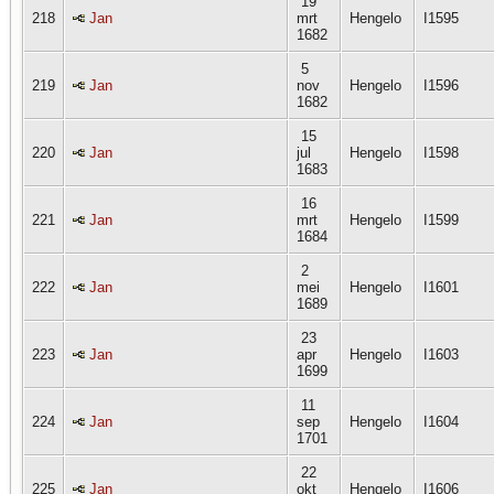
19
218
Jan
mrt
Hengelo
I1595
1682
5
219
Jan
nov
Hengelo
I1596
1682
15
220
Jan
jul
Hengelo
I1598
1683
16
221
Jan
mrt
Hengelo
I1599
1684
2
222
Jan
mei
Hengelo
I1601
1689
23
223
Jan
apr
Hengelo
I1603
1699
11
224
Jan
sep
Hengelo
I1604
1701
22
225
Jan
okt
Hengelo
I1606