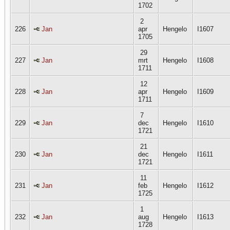
1702
2
226
Jan
apr
Hengelo
I1607
1705
29
227
Jan
mrt
Hengelo
I1608
1711
12
228
Jan
apr
Hengelo
I1609
1711
7
229
Jan
dec
Hengelo
I1610
1721
21
230
Jan
dec
Hengelo
I1611
1721
11
231
Jan
feb
Hengelo
I1612
1725
1
232
Jan
aug
Hengelo
I1613
1728