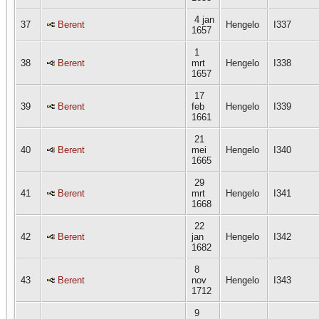
4 jan
37
Berent
Hengelo
I337
1657
1
38
Berent
mrt
Hengelo
I338
1657
17
39
Berent
feb
Hengelo
I339
1661
21
40
Berent
mei
Hengelo
I340
1665
29
41
Berent
mrt
Hengelo
I341
1668
22
42
Berent
jan
Hengelo
I342
1682
8
43
Berent
nov
Hengelo
I343
1712
9