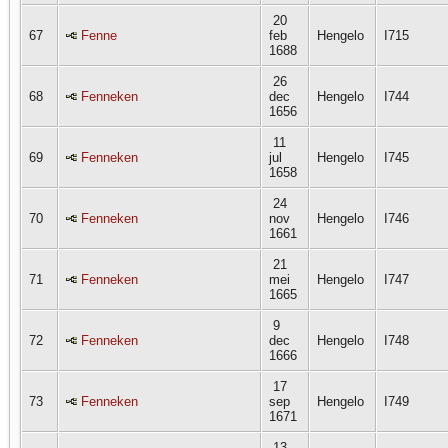
20
67
Fenne
feb
Hengelo
I715
1688
26
68
Fenneken
dec
Hengelo
I744
1656
11
69
Fenneken
jul
Hengelo
I745
1658
24
70
Fenneken
nov
Hengelo
I746
1661
21
71
Fenneken
mei
Hengelo
I747
1665
9
72
Fenneken
dec
Hengelo
I748
1666
17
73
Fenneken
sep
Hengelo
I749
1671
13