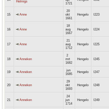
Helmigs
1721
20
15
Anne
okt
Hengelo
I223
1661
18
16
Anne
aug
Hengelo
I224
1667
21
17
Anne
aug
Hengelo
I225
1712
2
18
Anneken
mrt
Hengelo
I245
1682
jun
19
Anneken
Hengelo
I247
1685
29
20
Anneken
okt
Hengelo
I248
1693
24
21
Anneken
jun
Hengelo
I249
1714