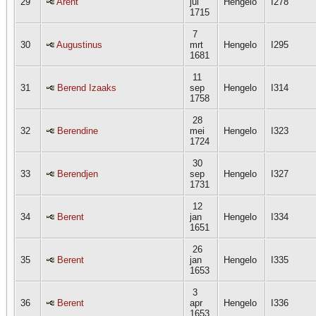
29
Arent
jul
Hengelo
I278
1715
7
30
Augustinus
mrt
Hengelo
I295
1681
11
31
Berend Izaaks
sep
Hengelo
I314
1758
28
32
Berendine
mei
Hengelo
I323
1724
30
33
Berendjen
sep
Hengelo
I327
1731
12
34
Berent
jan
Hengelo
I334
1651
26
35
Berent
jan
Hengelo
I335
1653
3
36
Berent
apr
Hengelo
I336
1653