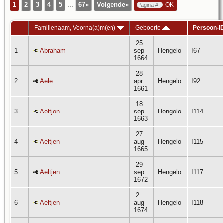
1
2
3
4
5
...
67»
Volgende»
Familienaam, Voorna(a)m(en)
Geboorte
Persoon-I
25
1
Abraham
sep
Hengelo
I67
1664
28
2
Aele
apr
Hengelo
I92
1661
18
3
Aeltjen
sep
Hengelo
I114
1663
27
4
Aeltjen
aug
Hengelo
I115
1665
29
5
Aeltjen
sep
Hengelo
I117
1672
2
6
Aeltjen
aug
Hengelo
I118
1674