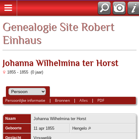
Zoek
Genealogie Site Robert
Einhaus
Johanna Wilhelmina ter Horst
1855 - 1855 (0 jaar)
Persoonlijke informatie
|
Bronnen
|
Alles
|
PDF
Naam
Johanna Wilhelmina
ter Horst
Geboorte
11 apr 1855
Hengelo
Geslacht
Vrouwelijk