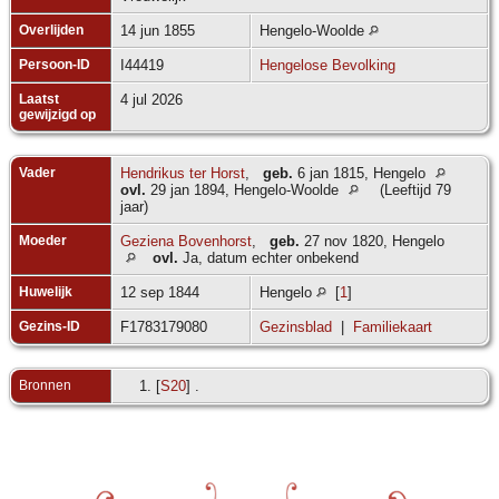
Overlijden
14 jun 1855
Hengelo-Woolde
Persoon-ID
I44419
Hengelose Bevolking
Laatst
4 jul 2026
gewijzigd op
Vader
Hendrikus ter Horst
,
geb.
6 jan 1815, Hengelo
ovl.
29 jan 1894, Hengelo-Woolde
(Leeftijd 79
jaar)
Moeder
Geziena Bovenhorst
,
geb.
27 nov 1820, Hengelo
ovl.
Ja, datum echter onbekend
Huwelijk
12 sep 1844
Hengelo
[
1
]
Gezins-ID
F1783179080
Gezinsblad
|
Familiekaart
Bronnen
[
S20
] .