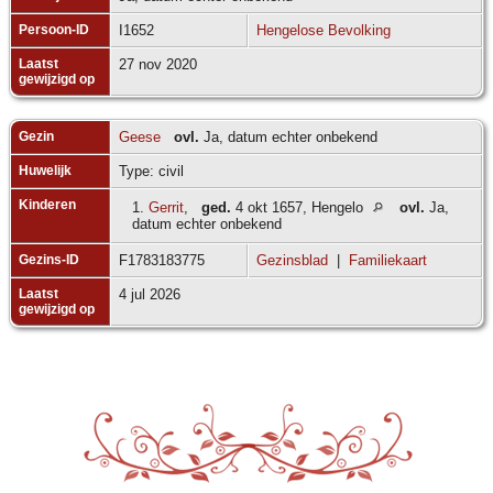
Persoon-ID
I1652
Hengelose Bevolking
Laatst
27 nov 2020
gewijzigd op
Gezin
Geese
ovl.
Ja, datum echter onbekend
Huwelijk
Type: civil
Kinderen
1.
Gerrit
,
ged.
4 okt 1657, Hengelo
ovl.
Ja,
datum echter onbekend
Gezins-ID
F1783183775
Gezinsblad
|
Familiekaart
Laatst
4 jul 2026
gewijzigd op