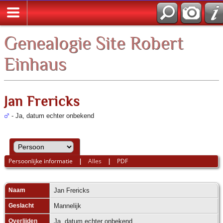
Zoek
Genealogie Site Robert
Einhaus
Jan Frericks
- Ja, datum echter onbekend
Persoonlijke informatie
|
Alles
|
PDF
Naam
Jan Frericks
Geslacht
Mannelijk
Overlijden
Ja, datum echter onbekend