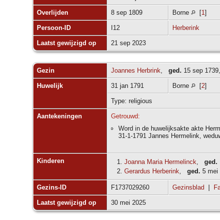
Overlijden
8 sep 1809
Borne
[
1
]
Persoon-ID
I12
Herberink
Laatst gewijzigd op
21 sep 2023
Gezin
Joannes Herbrink
,
ged.
15 sep 1739
Huwelijk
31 jan 1791
Borne
[
2
]
Type: religious
Aantekeningen
Getrouwd:
Word in de huwelijksakte akte Her
31-1-1791 Jannes Hermelink, weduw
Kinderen
1.
Joanna Maria Hermelinck
,
ged.
2.
Gerardus Herberink
,
ged.
5 mei
Gezins-ID
F1737029260
Gezinsblad
|
Fa
Laatst gewijzigd op
30 mei 2025