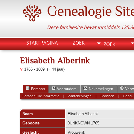
Genealogie Sit
Deze familiesite bevat inmiddels 125
STARTPAGINA
ZOEK
ZOEK
Elisabeth Alberink
1765 - 1809 (~ 44 jaar)
Persoon
Voorouders
Nakomelingen
Verw
Persoonlijke informatie
|
Aantekeningen
|
Bronnen
|
Gebeur
Naam
Elisabeth
Alberink
Geboorte
0UNKNOWN 1765
Geslacht
Vrouwelijk