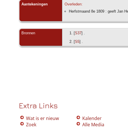
Aantekeningen
Overleden:
Herfstmaand 8e 1809 : geeft Jan Her
Bronnen
[
S37
] .
[
S5
] .
Extra Links
Wat is er nieuw
Kalender
Zoek
Alle Media