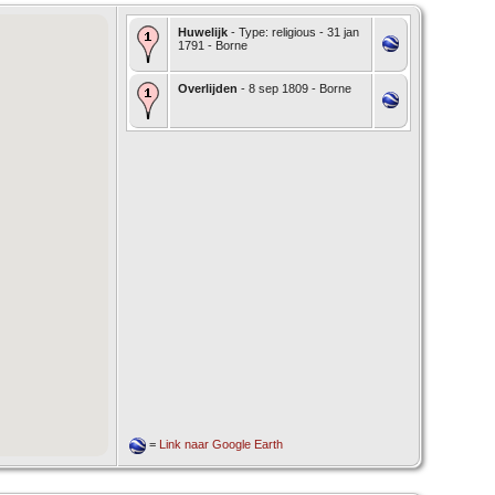
Huwelijk
- Type: religious - 31 jan
1791 - Borne
Overlijden
- 8 sep 1809 - Borne
=
Link naar Google Earth