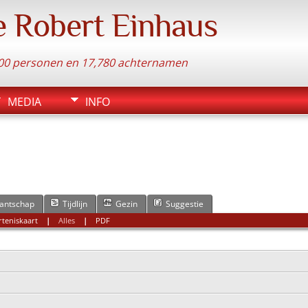
e Robert Einhaus
.300 personen en 17,780 achternamen
MEDIA
INFO
antschap
Tijdlijn
Gezin
Suggestie
teniskaart
|
Alles
|
PDF