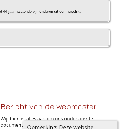
44 jaar nalatende vijf kinderen uit een huwelijk.
Bericht van de webmaster
Wij doen er alles aan om ons onderzoek te
documenteren. Heeft u iets dat u graag wilt
Opmerking: Deze website