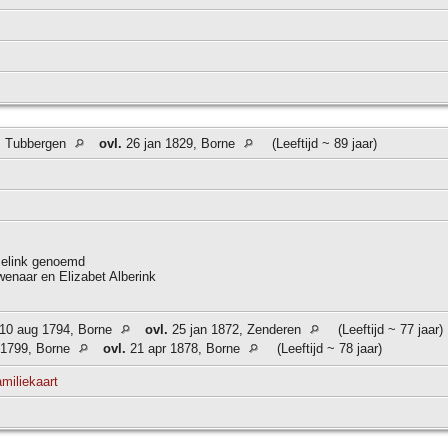
, Tubbergen
ovl.
26 jan 1829, Borne
(Leeftijd ~ 89 jaar)
melink genoemd
enaar en Elizabet Alberink
10 aug 1794, Borne
ovl.
25 jan 1872, Zenderen
(Leeftijd ~ 77 jaar)
 1799, Borne
ovl.
21 apr 1878, Borne
(Leeftijd ~ 78 jaar)
miliekaart