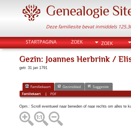
Genealogie Sit
Deze familiesite bevat inmiddels 125
STARTPAGINA
ZOEK
ZOEK
Gezin: Joannes Herbrink / El
getr. 31 jan 1791
Familiekaart
Gezinsblad
Suggestie
Familiekaart
|
PDF
Opm.: Scroll eventueel naar beneden of naar rechts om alles te 