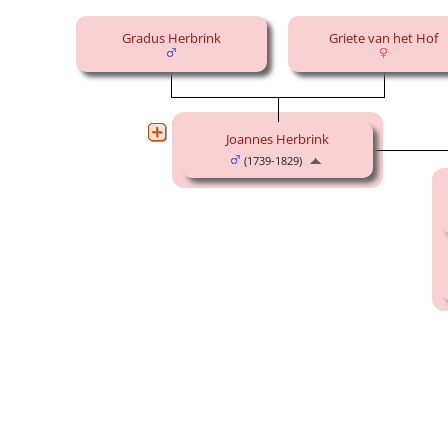
Gradus Herbrink
Griete van het Hof
Joannes Herbrink
(1739-1829)